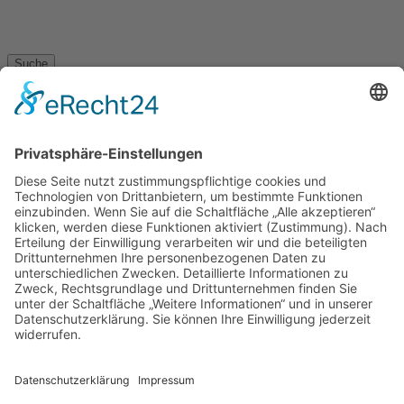
Suche
Feiertag
Kurzer Hinweis zur eingeschränkten
Verfügbarkeit:
Am Donnerstag nach dem ersten Sonntag
nach Pfingsten wird Fronleichnam gefeiert.
Fronleichnam ist ein Feiertag in
Bayern
und auch in den Bundesländern
Saarland, Baden-Württemberg, Nordrhein-
Westfalen, Rheinland-Pfalz und Hessen
Urlaub!!
vom 21.01. Abends bis zum 04.02.